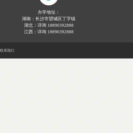
办学地址：
湖南：长沙市望城区丁字镇
湖北：详询 18890392888
江西：详询 18890392888
联系我们